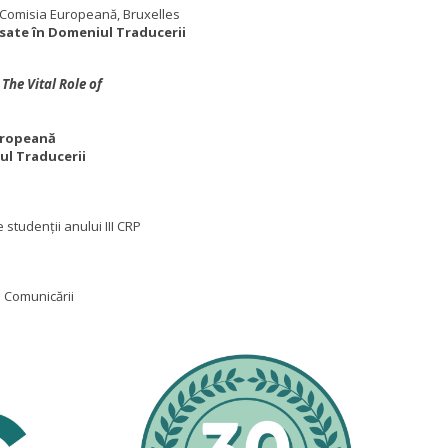
i, Comisia Europeană, Bruxelles
nsate în Domeniul Traducerii
 The Vital Role of
uropeană
ul Traducerii
 studenții anului III CRP
e Comunicării