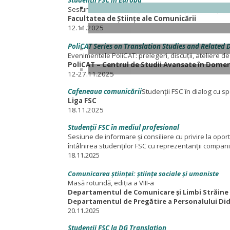
Studenții FSC în Europa
Sesiune de informare și consiliere cu privire la opo
Facultatea de Științe ale Comunicării
12.11.2025
PoliCAT Series on Translation Studies and Related D
Evenimentele PoliCAT: prelegeri, discuții, ateliere de
PoliCAT – Centrul de Studii Avansate în Domen
12-27.11.2025
Cafeneaua comunicării
Studenții FSC în dialog cu sp
Liga FSC
18.11.2025
Studenții FSC în mediul profesional
Sesiune de informare și consiliere cu privire la oport
întâlnirea studenților FSC cu reprezentanții compani
18.11.2025
Comunicarea științei: științe sociale și umaniste
Masă rotundă, ediția a VIII-a
Departamentul de Comunicare și Limbi Străine
Departamentul de Pregătire a Personalului Did
20.11.2025
Studenții FSC la DG Translation