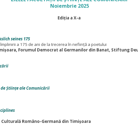
Noiembrie 2025
Ediția a X-a
slich seines 175
plinirii a 175 de ani de la trecerea în neființă a poetului
ișoara, Forumul Democrat al Germanilor din Banat, Stiftung De
cării
 de Științe ale Comunicării
ciplines
ea Culturală Româno-Germană din Timișoara