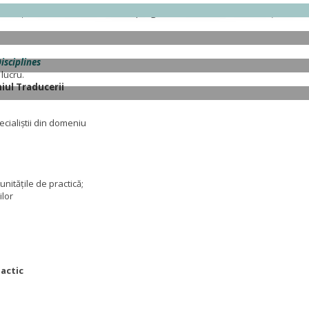
rtunitățile de studiu în străinătate: programele AUF, CEEPUS, DAAD și Erasm
isciplines
 lucru.
iul Traducerii
ecialiștii din domeniu
unitățile de practică;
ilor
actic