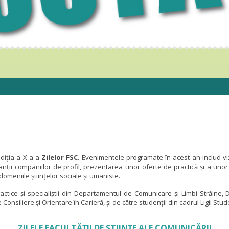
ediția a X-a a
Zilelor FSC
. Evenimentele programate în acest an includ viz
nții companiilor de profil, prezentarea unor oferte de practică și a unor o
domeniile științelor sociale și umaniste.
ctice și specialiştii din Departamentul de Comunicare și Limbi Străine, 
siliere și Orientare în Carieră, și de către studenții din cadrul Ligii Stude
ZILELE FACULTĂȚII DE ȘTIINȚE ALE COMUNICĂRII