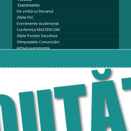
Evenimente
De vorbă cu Decanul
Zilele FSC
Evenimente studențești
Conferința MASTERCOM
Zilele Porților Deschise
Olimpiadele Comunicării
Arhivă evenimente
Contact