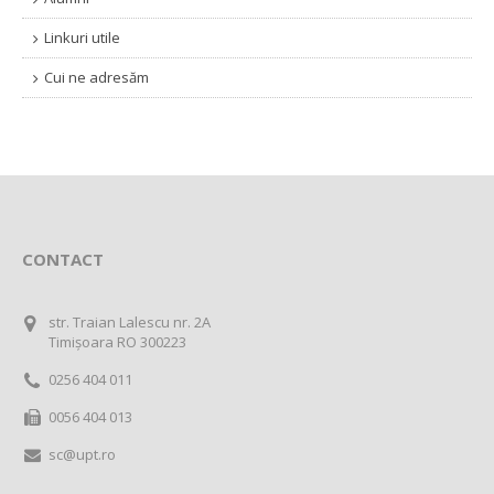
Linkuri utile
Cui ne adresăm
CONTACT
str. Traian Lalescu nr. 2A
Timișoara RO 300223
0256 404 011
0056 404 013
sc@upt.ro