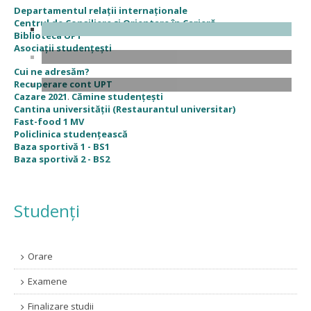
Departamentul relații internaționale
Centrul de Consiliere și Orientare în Carieră
Biblioteca UPT
Asociații studențești
Cui ne adresăm?
Recuperare cont UPT
Cazare 2021
.
Cămine studenţeşti
Cantina universităţii (Restaurantul universitar)
Fast-food 1 MV
Policlinica studenţească
Baza sportivă 1 - BS1
Baza sportivă 2 - BS2
Studenți
Orare
Examene
Finalizare studii