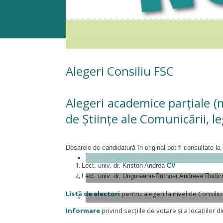
Alegeri Consiliu FSC
Alegeri academice parțiale (m
de Științe ale Comunicării, 
Dosarele de candidatură în original pot fi consultate l
Lect. univ. dr. Kriston Andrea
CV
Lect. univ. dr. Ungureanu-Ruthner Andreea Rodi
Listă de electori
pentru alegeri la nivel de Consiliu 
Informare
privind secțiile de votare și a locațiilor 