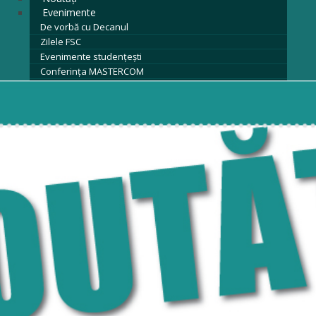
Evenimente
De vorbă cu Decanul
Zilele FSC
Evenimente studențești
Conferința MASTERCOM
Zilele Porților Deschise
Olimpiadele Comunicării
Arhivă evenimente
Contact