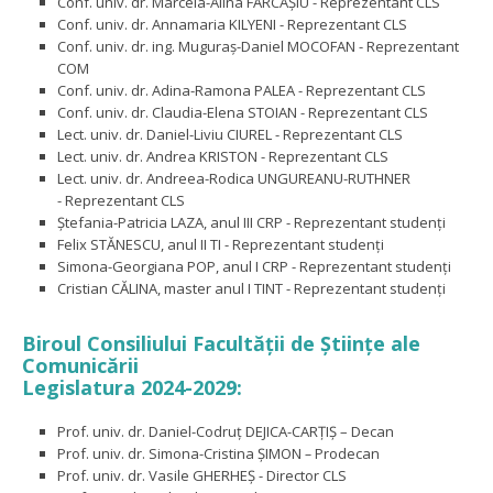
Conf. univ. dr. Marcela-Alina FĂRCAȘIU - Reprezentant CLS
Conf. univ. dr. Annamaria KILYENI - Reprezentant CLS
Conf. univ. dr. ing. Muguraș-Daniel MOCOFAN - Reprezentant
COM
Conf. univ. dr. Adina-Ramona PALEA - Reprezentant CLS
Conf. univ. dr. Claudia-Elena STOIAN - Reprezentant CLS
Lect. univ. dr. Daniel-Liviu CIUREL - Reprezentant CLS
Lect. univ. dr. Andrea KRISTON - Reprezentant CLS
Lect. univ. dr. Andreea-Rodica UNGUREANU-RUTHNER
- Reprezentant CLS
Ștefania-Patricia LAZA, anul III CRP - Reprezentant studenți
Felix STĂNESCU, anul II TI - Reprezentant studenți
Simona-Georgiana POP, anul I CRP - Reprezentant studenți
Cristian CĂLINA, master anul I TINT - Reprezentant studenți
Biroul Consiliului Facultăţii de Ştiinţe ale
Comunicării
Legislatura 2024-2029:
Prof. univ. dr. Daniel-Codruț DEJICA-CARȚIȘ – Decan
Prof. univ. dr. Simona-Cristina ȘIMON
Prodecan
–
Prof. univ. dr. Vasile GHERHEȘ - Director CLS