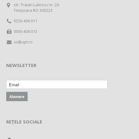
str. Traian Lalescu nr. 2A
Timișoara RO 300223
0256 404 011
0056 404 013
sc@upt.ro
NEWSLETTER
REȚELE SOCIALE