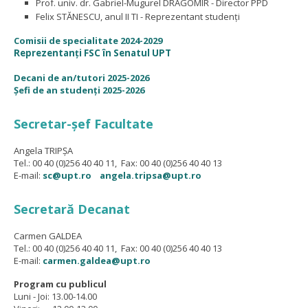
Prof. univ. dr. Gabriel-Mugurel DRAGOMIR - Director PPD
Felix STĂNESCU, anul II TI - Reprezentant studenți
Comisii de specialitate 2024-2029
Reprezentanți FSC în Senatul UPT
Decani de an/tutori 2025-2026
Șefi de an studenți 2025-2026
Secretar-şef Facultate
Angela TRIPŞA
Tel.: 00 40 (0)256 40 40 11, Fax: 00 40 (0)256 40 40 13
E-mail:
sc@upt.ro
angela.tripsa@upt.ro
Secretară Decanat
Carmen GALDEA
Tel.: 00 40 (0)256 40 40 11, Fax: 00 40 (0)256 40 40 13
E-mail:
carmen.galdea@upt.ro
Program cu publicul
Luni - Joi: 13.00-14.00