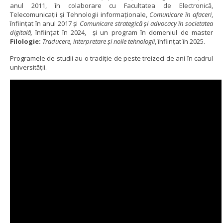
anul 2011, în colaborare cu Facultatea de Electronică,
Telecomunicaţii și Tehnologii informaționale,
Comunicare în afaceri
,
înființat în anul 2017 și
Comunicare strategică și advocacy în societatea
digitală,
înființat în 2024,
și un program în domeniul de master
Filologie:
Traducere, interpretare și noile tehnologii
, înființat în 2025.
Programele de studii au o tradiție de peste treizeci de ani în cadrul
universității.