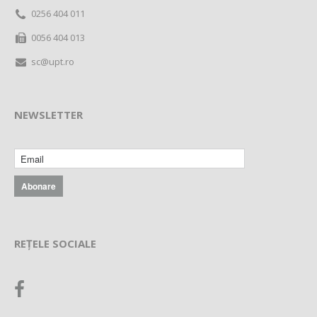
0256 404 011
0056 404 013
sc@upt.ro
NEWSLETTER
REȚELE SOCIALE