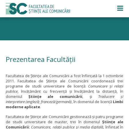
FACULTATEA DE
ȘTIINȚE ALE COMUNICĂRII
Prezentarea Facultății
Facultatea de Științe ale Comunicării a fost înființată la 1 octombrie
2011. Facultatea de Ştiinţe ale Comunicării coordonează trei
programe de studii universitare de licenţă:
Comunicare şi relaţii
publice
, învăţământ cu frecvență şi învățământ la distanţă, în
domeniul
Ştiinţe ale comunicării
, şi
Traducere şi
interpretare
(engleză; franceză/germană)
, în domeniul de licenţă
Limbi
moderne aplicate
.
Facultatea de Ştiinţe ale Comunicării gestionează și patru programe
de studii universitare de master, trei în domeniul
Științe ale
Comunicării:
Comunicare, relaţii publice şi media digitală
, înfiinţat în