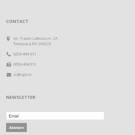
CONTACT
str. Traian Lalescu nr. 2A
Timișoara RO 300223
0256 404 011
0056 404 013
sc@upt.ro
NEWSLETTER