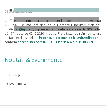
01 Octombrie 2020
Cererile de reînmatriculare a studenților, pentru anul universitar
2020-2021, se mai pot depune la Decanatul facultății, fizic sau
online (
sc@upt.ro
), împreună cu
dovada plății taxei de 100 de lei,
până în data de 09.10.2020, inclusiv. Plata taxei de reînmatriculare
se face
exclusiv online
,
în conturile deschise la UniCredit Bank
,
conform
adresei Rectoratului UPT nr. 11436 din 01.10.2020
.
Noutăți & Evenimente
Noutăți
Evenimente