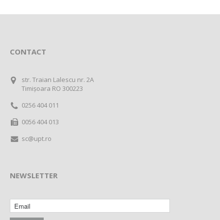
CONTACT
str. Traian Lalescu nr. 2A
Timișoara RO 300223
0256 404 011
0056 404 013
sc@upt.ro
NEWSLETTER