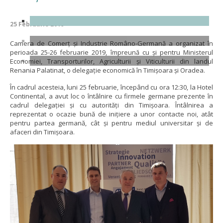
25 Februarie 2019
Camera de Comerț și Industrie Româno-Germană a organizat în
perioada 25-26 februarie 2019, împreună cu și pentru Ministerul
Economiei, Transporturilor, Agriculturii și Viticulturii din landul
Renania Palatinat, o delegație economică în Timișoara și Oradea.
În cadrul acesteia, luni 25 februarie, începând cu ora 12:30, la Hotel
Continental, a avut loc o întâlnire cu firmele germane prezente în
cadrul delegației și cu autorități din Timișoara. Întâlnirea a
reprezentat o ocazie bună de inițiere a unor contacte noi, atât
pentru partea germană, cât și pentru mediul universitar și de
afaceri din Timișoara.