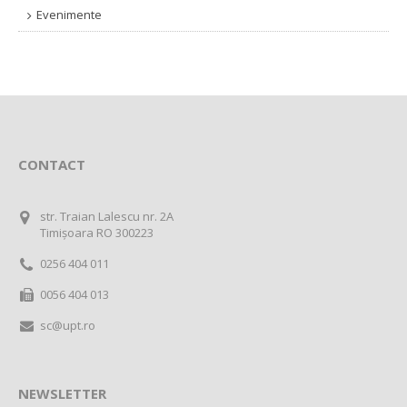
Evenimente
CONTACT
str. Traian Lalescu nr. 2A
Timișoara RO 300223
0256 404 011
0056 404 013
sc@upt.ro
NEWSLETTER