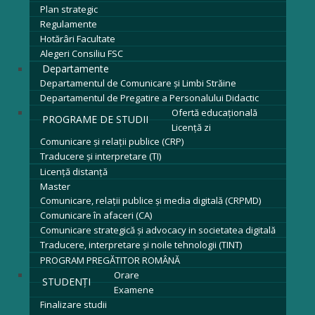
Plan strategic
Regulamente
Hotărâri Facultate
Alegeri Consiliu FSC
Departamente
Departamentul de Comunicare și Limbi Străine
Departamentul de Pregatire a Personalului Didactic
Ofertă educațională
PROGRAME DE STUDII
Licenţă zi
Comunicare și relații publice (CRP)
Traducere și interpretare (TI)
Licenţă distanță
Master
Comunicare, relații publice și media digitală (CRPMD)
Comunicare în afaceri (CA)
Comunicare strategică și advocacy in societatea digitală
Traducere, interpretare și noile tehnologii (TINT)
PROGRAM PREGĂTITOR ROMÂNĂ
Orare
STUDENȚI
Examene
Finalizare studii