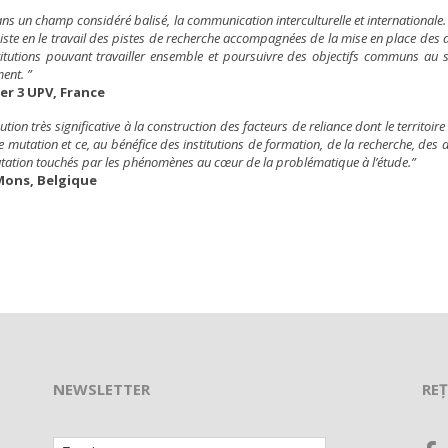
ns un champ considéré balisé, la communication interculturelle et internationale. 
siste en le travail des pistes de recherche accompagnées de la mise en place des 
itutions pouvant travailler ensemble et poursuivre des objectifs communs au s
ent. ”
r 3 UPV, France
 très significative à la construction des facteurs de reliance dont le territoire
 mutation et ce, au bénéfice des institutions de formation, de la recherche, des a
tation touchés par les phénomènes au cœur de la problématique à l’étude.”
Mons, Belgique
NEWSLETTER
REȚ