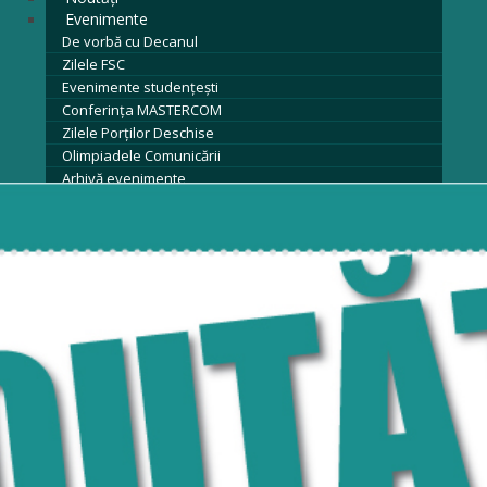
Evenimente
De vorbă cu Decanul
Zilele FSC
Evenimente studențești
Conferința MASTERCOM
Zilele Porților Deschise
Olimpiadele Comunicării
Arhivă evenimente
Contact