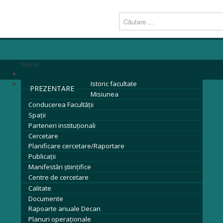
Menu
Istoric facultate
PREZENTARE
Misiunea
Conducerea Facultăţii
Spații
Parteneri instituţionali
Cercetare
Planificare cercetare/Raportare
Publicații
Manifestări științifice
Centre de cercetare
Calitate
Documente
Rapoarte anuale Decan
Planuri operaționale