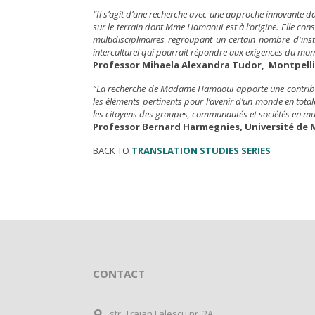
“Il s’agit d’une recherche avec une approche innovante da
sur le terrain dont Mme Hamaoui est à l’origine. Elle con
multidisciplinaires regroupant un certain nombre d'inst
interculturel qui pourrait répondre aux exigences du mom
Professor Mihaela Alexandra Tudor, Montpellie
“La recherche de Madame Hamaoui apporte une contribution
les éléments pertinents pour l’avenir d’un monde en totale
les citoyens des groupes, communautés et sociétés en mu
Professor Bernard Harmegnies, Université de 
BACK TO
TRANSLATION STUDIES SERIES
CONTACT
str. Traian Lalescu nr. 2A